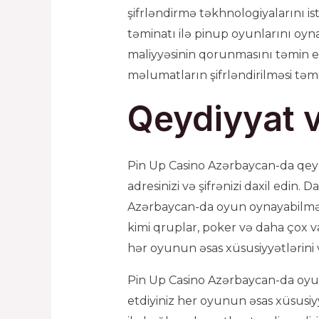
şifrləndirmə təkhnologiyalarını i
təminatı ilə pinup oyunlarını o
maliyyəsinin qorunmasını təmin 
məlumatların şifrləndirilməsi tə
Qeydiyyat 
Pin Up Casino Azərbaycan-da qeydiy
adresinizi və şifrənizi daxil edin
Azərbaycan-da oyun oynayabilmək ü
kimi qruplar, poker və daha çox 
hər oyunun əsas xüsusiyyətlərini v
Pin Up Casino Azərbaycan-da oyun o
etdiyiniz her oyunun əsas xüsusiyy