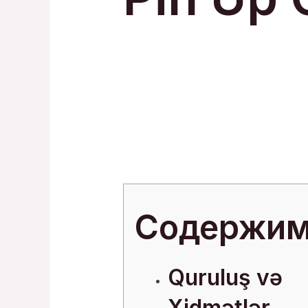
Содержим
Quruluş və
Xidmətlər