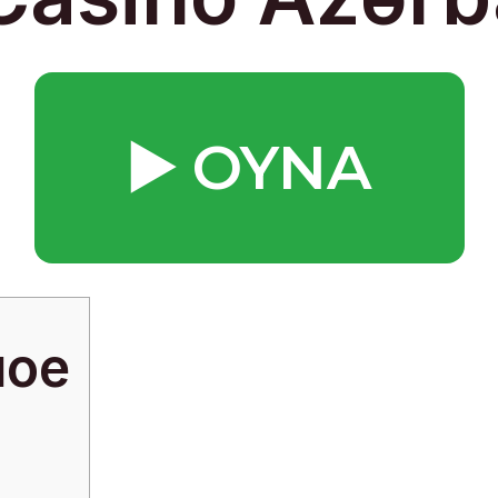
▶️ OYNA
ое