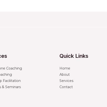
ces
Quick Links
one Coaching
Home
oaching
About
 Facilitation
Services
 & Seminars
Contact