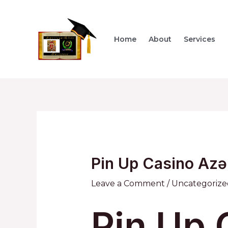
Skip
to
content
Home
About
Services
Pin Up Casino Az
Leave a Comment
/
Uncategorize
Pin Up 