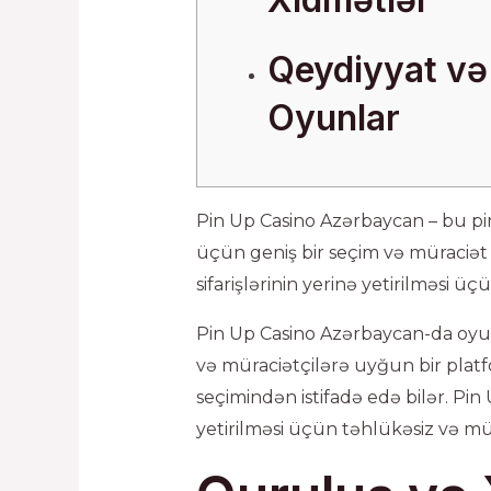
Qeydiyyat və
Oyunlar
Pin Up Casino Azərbaycan – bu pin
üçün geniş bir seçim və müraciət
sifarişlərinin yerinə yetirilməsi 
Pin Up Casino Azərbaycan-da oyunç
və müraciətçilərə uyğun bir platfo
seçimindən istifadə edə bilər. Pin
yetirilməsi üçün təhlükəsiz və mü