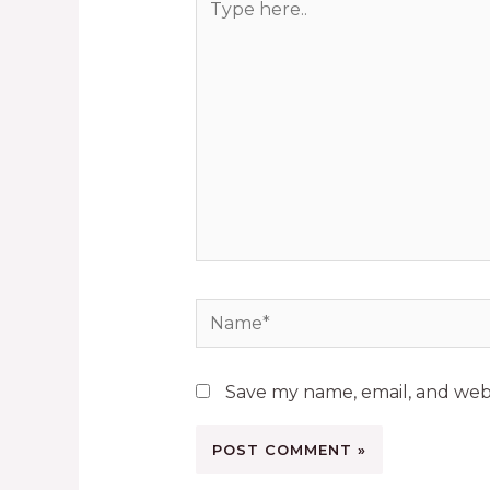
here..
Name*
Save my name, email, and webs