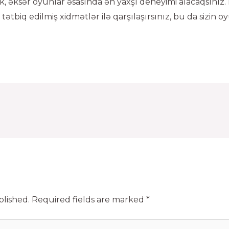
ik, əksər oyunlar əsasında ən yaxşı deneyimi alacaqsınız
tətbiq edilmiş xidmətlər ilə qarşılaşırsınız, bu da sizi
blished.
Required fields are marked
*