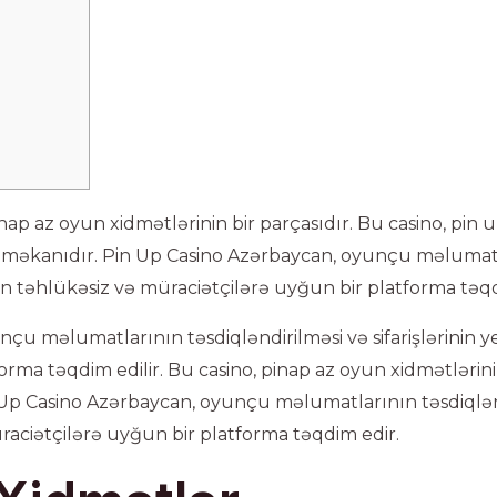
ap az oyun xidmətlərinin bir parçasıdır. Bu casino, pin 
 məkanıdır. Pin Up Casino Azərbaycan, oyunçu məlumatla
üçün təhlükəsiz və müraciətçilərə uyğun bir platforma təq
u məlumatlarının təsdiqləndirilməsi və sifarişlərinin ye
rma təqdim edilir. Bu casino, pinap az oyun xidmətlərini
 Up Casino Azərbaycan, oyunçu məlumatlarının təsdiqləndi
raciətçilərə uyğun bir platforma təqdim edir.