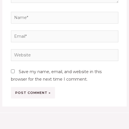
Name*
Email*
Website
Save my name, email, and website in this
browser for the next time I comment.