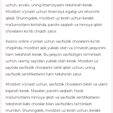
uchun, avvalo, uning litsenziyasini tekshirish kerak.
Mostbet o’ynash uchun litsenziya egaligi uni ishonchli
qiladi. Shuningdek, mostbet uz kirish uchun kerakli
ma’lumotlarni kiritishda, parolni saqlash va himoya qilish
choralarini ko’rib chiqish zarur.
Kazino online o’yinlari uchun xavfsizlik choralarini ko’rib
chiqishda, mostbet apk yuklab olish va o’rnatish jarayonini
ham tekshirish kerak. Bu jarayon xavfsizligini ta’minlash
uchun, rasmiy saytdan yuklab olish kerak. Mostbet uz
saytida xavfsizlik choralarini tahlil qilish uchun, uning
xavfsizlik sertifikatlarini ham tekshirish zarur.
Mostbet o’ynash uchun, xavfsizlik choralarini bilish va ularni
bajarish kerak. Masalan, parolni saqlash, hisob
ma’lumotlarini himoya qilish va xavfsizlik sertifikatlarini
tekshirish kabi choralar bilan xavfsizlikni ta’minlash
mumkin. Shuningdek, mostbet uz kirish uchun, kerakli