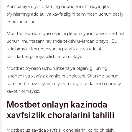
Kompaniya o’yinchilarning huquqlarini himoya qilish,
o’yinlarning adolatli va xavfsizligini ta’minlash uchun qat’iy
choralar ko’radi.
Mostbet kompaniyasi o’zining litsenziyasini davom ettirish
uchun, muntazam ravishda tekshiruvlardan o’taydi. Bu
tekshiruvlar kompaniyaning xavfsizlik va adolatli
standartlarga rioya qilishini ta’minlaydi.
Mostbet o’ynash uchun litsenziya olganligi, uning
ishonchli va xavfsiz ekanligini anglatadi. Shuning uchun,
siz mostbet uz saytida o’yinlarni o’ynashda hech qanday
xavotir olmaysiz.
Mostbet onlayn kazinoda
xavfsizlik choralarini tahlili
Mostbet uz saytida xavfsizlik choralarini ko’rib chiqish