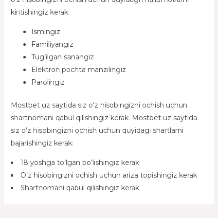
kiritishingiz kerak:
Ismingiz
Familiyangiz
Tug’ilgan sanangiz
Elektron pochta manzilingiz
Parolingiz
Mostbet uz saytida siz o’z hisobingizni ochish uchun
shartnomani qabul qilishingiz kerak. Mostbet uz saytida
siz o’z hisobingizni ochish uchun quyidagi shartlarni
bajarishingiz kerak:
18 yoshga to’lgan bo’lishingiz kerak
O’z hisobingizni ochish uchun ariza topishingiz kerak
Shartnomani qabul qilishingiz kerak