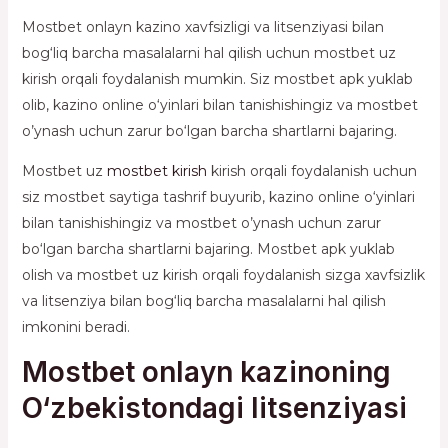
Mostbet onlayn kazino xavfsizligi va litsenziyasi bilan
bog‘liq barcha masalalarni hal qilish uchun mostbet uz
kirish orqali foydalanish mumkin. Siz mostbet apk yuklab
olib, kazino online o‘yinlari bilan tanishishingiz va mostbet
o’ynash uchun zarur bo‘lgan barcha shartlarni bajaring.
Mostbet uz
mostbet kirish
kirish orqali foydalanish uchun
siz mostbet saytiga tashrif buyurib, kazino online o‘yinlari
bilan tanishishingiz va mostbet o’ynash uchun zarur
bo‘lgan barcha shartlarni bajaring. Mostbet apk yuklab
olish va mostbet uz kirish orqali foydalanish sizga xavfsizlik
va litsenziya bilan bog‘liq barcha masalalarni hal qilish
imkonini beradi.
Mostbet onlayn kazinoning
O‘zbekistondagi litsenziyasi