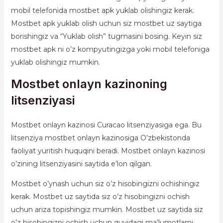
mobil telefonida mostbet apk yuklab olishingiz kerak.
Mostbet apk yuklab olish uchun siz mostbet uz saytiga
borishingiz va “Yuklab olish” tugmasini bosing. Keyin siz
mostbet apk ni o’z kompyutingizga yoki mobil telefoniga
yuklab olishingiz mumkin.
Mostbet onlayn kazinoning
litsenziyasi
Mostbet onlayn kazinosi Curacao litsenziyasiga ega. Bu
litsenziya mostbet onlayn kazinosiga O’zbekistonda
faoliyat yuritish huquqini beradi. Mostbet onlayn kazinosi
o’zining litsenziyasini saytida e’lon qilgan.
Mostbet o’ynash uchun siz o’z hisobingizni ochishingiz
kerak. Mostbet uz saytida siz o’z hisobingizni ochish
uchun ariza topishingiz mumkin. Mostbet uz saytida siz
o’z hisobingizni ochish uchun quyidagi ma’lumotlarni