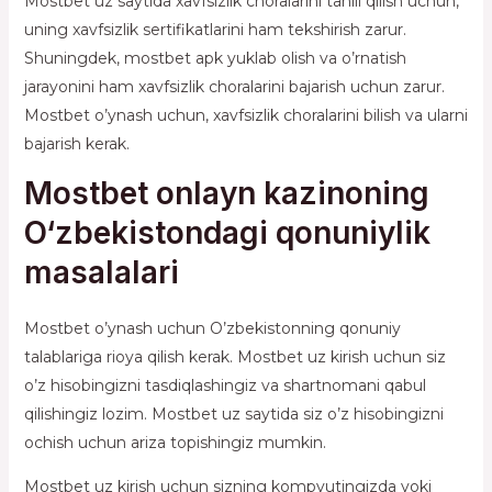
Mostbet uz saytida xavfsizlik choralarini tahlil qilish uchun,
uning xavfsizlik sertifikatlarini ham tekshirish zarur.
Shuningdek, mostbet apk yuklab olish va o’rnatish
jarayonini ham xavfsizlik choralarini bajarish uchun zarur.
Mostbet o’ynash uchun, xavfsizlik choralarini bilish va ularni
bajarish kerak.
Mostbet onlayn kazinoning
O‘zbekistondagi qonuniylik
masalalari
Mostbet o’ynash uchun O’zbekistonning qonuniy
talablariga rioya qilish kerak. Mostbet uz kirish uchun siz
o’z hisobingizni tasdiqlashingiz va shartnomani qabul
qilishingiz lozim. Mostbet uz saytida siz o’z hisobingizni
ochish uchun ariza topishingiz mumkin.
Mostbet uz kirish uchun sizning kompyutingizda yoki