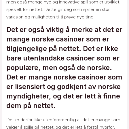
men også mange nye og innovative spill som er utviklet
spesielt for nettet. Dette gir deg som spiller en stor
variasjon og muligheten til å prøve nye ting.
Det er også viktig å merke at det er
mange norske casinoer som er
tilgjengelige på nettet. Det er ikke
bare utenlandske casinoer som er
populære, men også de norske.
Det er mange norske casinoer som
er lisensiert og godkjent av norske
myndigheter, og det er lett å finne
dem på nettet.
Det er derfor ikke utenforordentlig at det er mange som
velger å spille på nettet, og det er lett å forstå hvorfor.