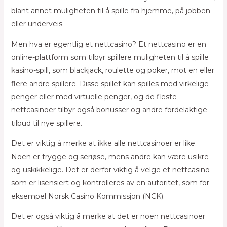
blant annet muligheten til å spille fra hjemme, på jobben
eller underveis.
Men hva er egentlig et nettcasino? Et nettcasino er en
online-plattform som tilbyr spillere muligheten til å spille
kasino-spill, som blackjack, roulette og poker, mot en eller
flere andre spillere. Disse spillet kan spilles med virkelige
penger eller med virtuelle penger, og de fleste
nettcasinoer tilbyr også bonusser og andre fordelaktige
tilbud til nye spillere.
Det er viktig å merke at ikke alle nettcasinoer er like.
Noen er trygge og seriøse, mens andre kan være usikre
og uskikkelige. Det er derfor viktig å velge et nettcasino
som er lisensiert og kontrolleres av en autoritet, som for
eksempel Norsk Casino Kommissjon (NCK).
Det er også viktig å merke at det er noen nettcasinoer