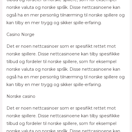
norske valuta og norske språk. Disse nettcasinoene kan
også ha en mer personlig tilnærming til norske spillere og
kan tilby en mer trygg og sikker spille-erfaring.
Casino Norge
Det er noen nettcasinoer som er spesifikt rettet mot
norske spillere. Disse nettcasinoene kan tilby spesifikke
tilbud og fordeler til norske spillere, som for eksempel
norske valuta og norske språk. Disse nettcasinoene kan
også ha en mer personlig tilnærming til norske spillere og
kan tilby en mer trygg og sikker spille-erfaring.
Norske casino
Det er noen nettcasinoer som er spesifikt rettet mot
norske spillere. Disse nettcasinoene kan tilby spesifikke
tilbud og fordeler til norske spillere, som for eksempel
norske valuta og norske språk. Disse nettcasinoene kan