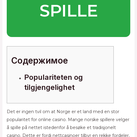
SPILLE
Содержимое
Populariteten og
tilgjengelighet
Det er ingen tvil om at Norge er et land med en stor
popularitet for online casino. Mange norske spillere velger
å spille på nettet istedenfor å besøke et tradisjonelt
casino. Dette er fordi nettcasinoer tilbyr en rekke fordeler,