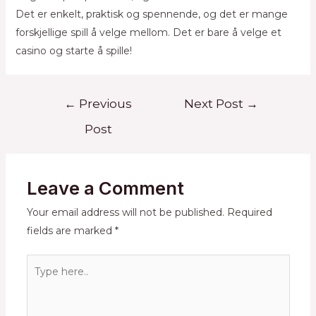
Det er enkelt, praktisk og spennende, og det er mange
forskjellige spill å velge mellom. Det er bare å velge et
casino og starte å spille!
Post
←
Previous
Next Post
→
navigation
Post
Leave a Comment
Your email address will not be published.
Required
fields are marked
*
Type
here..