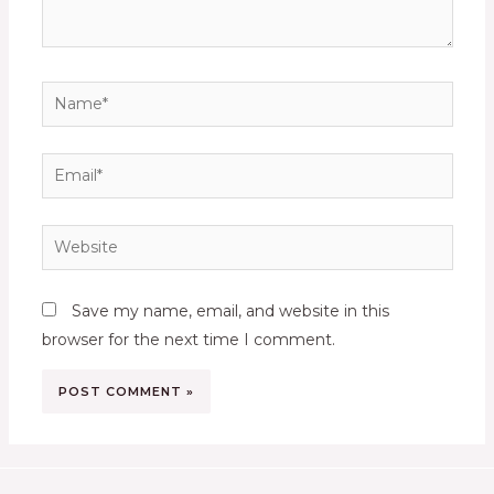
Name*
Email*
Website
Save my name, email, and website in this
browser for the next time I comment.