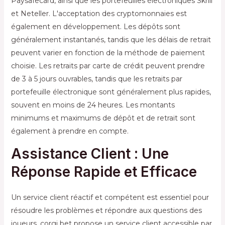
Paysafecard, ainsi que les portefeuilles électroniques Skrill
et Neteller. L'acceptation des cryptomonnaies est
également en développement. Les dépôts sont
généralement instantanés, tandis que les délais de retrait
peuvent varier en fonction de la méthode de paiement
choisie. Les retraits par carte de crédit peuvent prendre
de 3 à 5 jours ouvrables, tandis que les retraits par
portefeuille électronique sont généralement plus rapides,
souvent en moins de 24 heures. Les montants
minimums et maximums de dépôt et de retrait sont
également à prendre en compte.
Assistance Client : Une
Réponse Rapide et Efficace
Un service client réactif et compétent est essentiel pour
résoudre les problèmes et répondre aux questions des
joueurs. corgi bet propose un service client accessible par