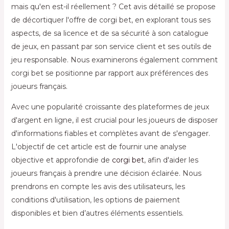
mais qu'en est-il réellement ? Cet avis détaillé se propose
de décortiquer l'offre de corgi bet, en explorant tous ses
aspects, de sa licence et de sa sécurité à son catalogue
de jeux, en passant par son service client et ses outils de
jeu responsable. Nous examinerons également comment
corgi bet se positionne par rapport aux préférences des
joueurs français.
Avec une popularité croissante des plateformes de jeux
d'argent en ligne, il est crucial pour les joueurs de disposer
d'informations fiables et complètes avant de s'engager.
L'objectif de cet article est de fournir une analyse
objective et approfondie de
corgi bet
, afin d'aider les
joueurs français à prendre une décision éclairée. Nous
prendrons en compte les avis des utilisateurs, les
conditions d'utilisation, les options de paiement
disponibles et bien d’autres éléments essentiels.