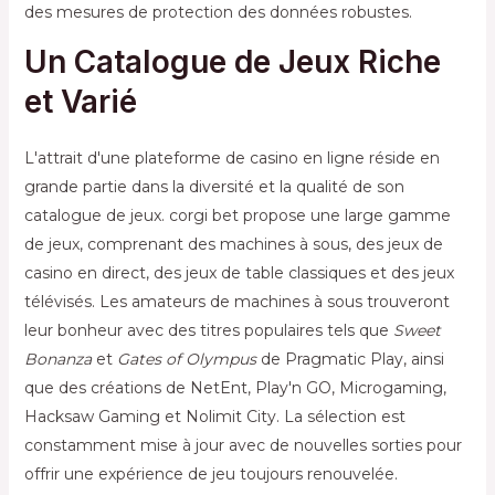
des mesures de protection des données robustes.
Un Catalogue de Jeux Riche
et Varié
L'attrait d'une plateforme de casino en ligne réside en
grande partie dans la diversité et la qualité de son
catalogue de jeux. corgi bet propose une large gamme
de jeux, comprenant des machines à sous, des jeux de
casino en direct, des jeux de table classiques et des jeux
télévisés. Les amateurs de machines à sous trouveront
leur bonheur avec des titres populaires tels que
Sweet
Bonanza
et
Gates of Olympus
de Pragmatic Play, ainsi
que des créations de NetEnt, Play'n GO, Microgaming,
Hacksaw Gaming et Nolimit City. La sélection est
constamment mise à jour avec de nouvelles sorties pour
offrir une expérience de jeu toujours renouvelée.