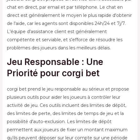
chat en direct, par email et par téléphone. Le chat en
direct est généralement le moyen le plus rapide d'obtenir
de l'aide, car les agents sont disponibles 24h/24 et 7j/7.
L'équipe d'assistance client est généralement
compétente et serviable, et s'efforce de résoudre les
problèmes des joueurs dans les meilleurs délais.
Jeu Responsable : Une
Priorité pour corgi bet
corgi bet prend le jeu responsable au sérieux et propose
plusieurs outils pour aider les joueurs à contrôler leur
activité de jeu. Ces outils incluent des limites de dépôt,
des limites de perte, des limites de temps de jeu et la
possibilité d'auto-exclusion. Les limites de dépôt
permettent aux joueurs de fixer un montant maximum
qu'ils peuvent déposer sur leur compte sur une période