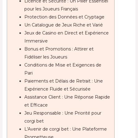
Licence et Sécurité : Un Pilier Essentiel
pour les Joueurs Français
Protection des Données et Cryptage
Un Catalogue de Jeux Riche et Varié
Jeux de Casino en Direct et Expérience
Immersive
Bonus et Promotions : Attirer et
Fidéliser les Joueurs
Conditions de Mise et Exigences de
Pari
Paiements et Délais de Retrait : Une
Expérience Fluide et Sécurisée
Assistance Client : Une Réponse Rapide
et Efficace
Jeu Responsable : Une Priorité pour
corgi bet
L'Avenir de corgi bet : Une Plateforme
Prometteuse