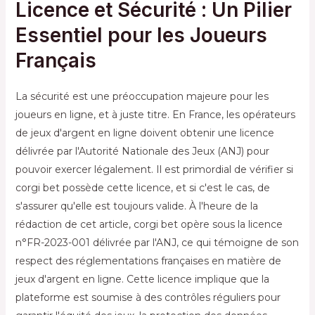
Licence et Sécurité : Un Pilier
Essentiel pour les Joueurs
Français
La sécurité est une préoccupation majeure pour les
joueurs en ligne, et à juste titre. En France, les opérateurs
de jeux d'argent en ligne doivent obtenir une licence
délivrée par l'Autorité Nationale des Jeux (ANJ) pour
pouvoir exercer légalement. Il est primordial de vérifier si
corgi bet possède cette licence, et si c'est le cas, de
s'assurer qu'elle est toujours valide. À l'heure de la
rédaction de cet article, corgi bet opère sous la licence
n°FR-2023-001 délivrée par l'ANJ, ce qui témoigne de son
respect des réglementations françaises en matière de
jeux d'argent en ligne. Cette licence implique que la
plateforme est soumise à des contrôles réguliers pour