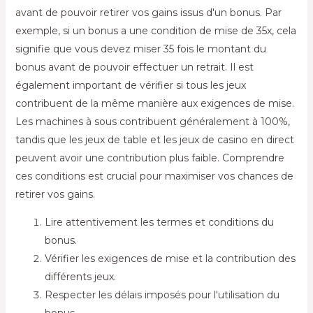
avant de pouvoir retirer vos gains issus d'un bonus. Par
exemple, si un bonus a une condition de mise de 35x, cela
signifie que vous devez miser 35 fois le montant du
bonus avant de pouvoir effectuer un retrait. Il est
également important de vérifier si tous les jeux
contribuent de la même manière aux exigences de mise.
Les machines à sous contribuent généralement à 100%,
tandis que les jeux de table et les jeux de casino en direct
peuvent avoir une contribution plus faible. Comprendre
ces conditions est crucial pour maximiser vos chances de
retirer vos gains.
Lire attentivement les termes et conditions du
bonus.
Vérifier les exigences de mise et la contribution des
différents jeux.
Respecter les délais imposés pour l'utilisation du
bonus.