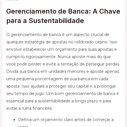
Gerenciamento de Banca: A Chave
para a Sustentabilidade
O gerenciamento de banca é um aspecto crucial de
qualquer estratégia de apostas no rolldorado casino. Isso
envolve estabelecer um orçamento para suas apostas e
cumpri-lo rigorosamente. Nunca aposte mais do que
você pode perder e evite a tentação de perseguir perdas.
Divida sua banca em unidades menores e aposte apenas
uma pequena porcentagem de sua banca em cada
aposta. Isso ajudará a proteger seu capital e a prolongar
seu tempo de jogo. Um bom gerenciamento de banca é
essencial para a sustentabilidade a longo prazo e para
evitar a ruína financeira.
Defina um orçamento claro antes de começar a
jogar.