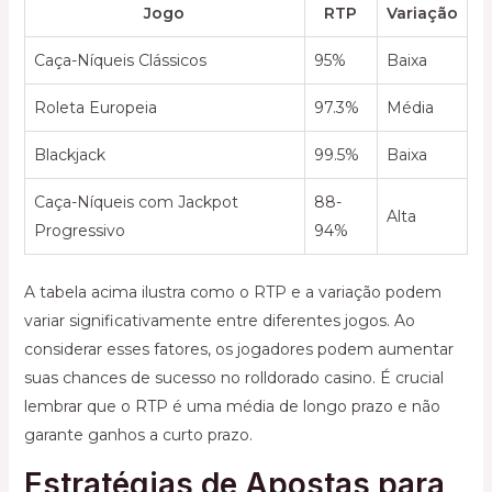
Jogo
RTP
Variação
Caça-Níqueis Clássicos
95%
Baixa
Roleta Europeia
97.3%
Média
Blackjack
99.5%
Baixa
Caça-Níqueis com Jackpot
88-
Alta
Progressivo
94%
A tabela acima ilustra como o RTP e a variação podem
variar significativamente entre diferentes jogos. Ao
considerar esses fatores, os jogadores podem aumentar
suas chances de sucesso no rolldorado casino. É crucial
lembrar que o RTP é uma média de longo prazo e não
garante ganhos a curto prazo.
Estratégias de Apostas para