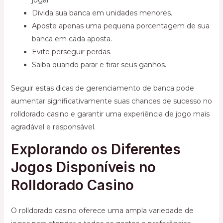
Divida sua banca em unidades menores.
Aposte apenas uma pequena porcentagem de sua
banca em cada aposta.
Evite perseguir perdas.
Saiba quando parar e tirar seus ganhos.
Seguir estas dicas de gerenciamento de banca pode
aumentar significativamente suas chances de sucesso no
rolldorado casino e garantir uma experiência de jogo mais
agradável e responsável.
Explorando os Diferentes
Jogos Disponíveis no
Rolldorado Casino
O rolldorado casino oferece uma ampla variedade de