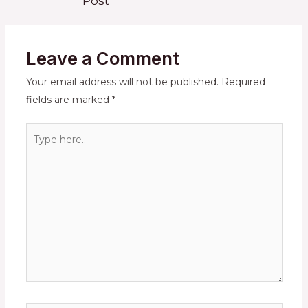
Post
Leave a Comment
Your email address will not be published.
Required
fields are marked
*
Type
here..