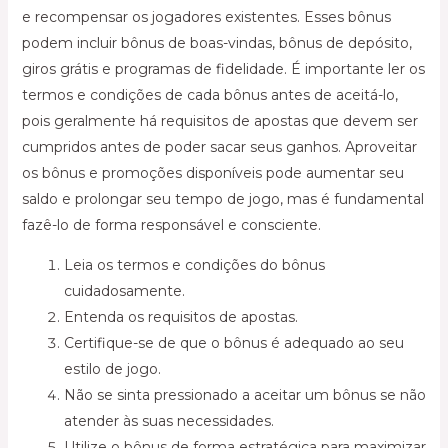
e recompensar os jogadores existentes. Esses bônus
podem incluir bônus de boas-vindas, bônus de depósito,
giros grátis e programas de fidelidade. É importante ler os
termos e condições de cada bônus antes de aceitá-lo,
pois geralmente há requisitos de apostas que devem ser
cumpridos antes de poder sacar seus ganhos. Aproveitar
os bônus e promoções disponíveis pode aumentar seu
saldo e prolongar seu tempo de jogo, mas é fundamental
fazê-lo de forma responsável e consciente.
Leia os termos e condições do bônus
cuidadosamente.
Entenda os requisitos de apostas.
Certifique-se de que o bônus é adequado ao seu
estilo de jogo.
Não se sinta pressionado a aceitar um bônus se não
atender às suas necessidades.
Utilize o bônus de forma estratégica para maximizar