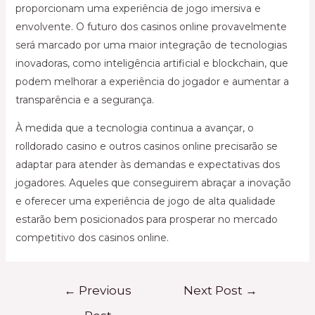
proporcionam uma experiência de jogo imersiva e
envolvente. O futuro dos casinos online provavelmente
será marcado por uma maior integração de tecnologias
inovadoras, como inteligência artificial e blockchain, que
podem melhorar a experiência do jogador e aumentar a
transparência e a segurança.
À medida que a tecnologia continua a avançar, o
rolldorado casino e outros casinos online precisarão se
adaptar para atender às demandas e expectativas dos
jogadores. Aqueles que conseguirem abraçar a inovação
e oferecer uma experiência de jogo de alta qualidade
estarão bem posicionados para prosperar no mercado
competitivo dos casinos online.
Post
←
Previous
Next Post
→
navigation