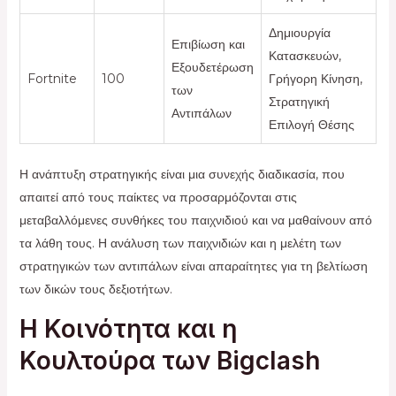
Δημιουργία
Επιβίωση και
Κατασκευών,
Εξουδετέρωση
Fortnite
100
Γρήγορη Κίνηση,
των
Στρατηγική
Αντιπάλων
Επιλογή Θέσης
Η ανάπτυξη στρατηγικής είναι μια συνεχής διαδικασία, που
απαιτεί από τους παίκτες να προσαρμόζονται στις
μεταβαλλόμενες συνθήκες του παιχνιδιού και να μαθαίνουν από
τα λάθη τους. Η ανάλυση των παιχνιδιών και η μελέτη των
στρατηγικών των αντιπάλων είναι απαραίτητες για τη βελτίωση
των δικών τους δεξιοτήτων.
Η Κοινότητα και η
Κουλτούρα των Bigclash