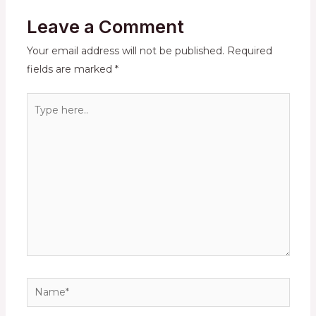
Leave a Comment
Your email address will not be published.
Required
fields are marked
*
Type
here..
Name*