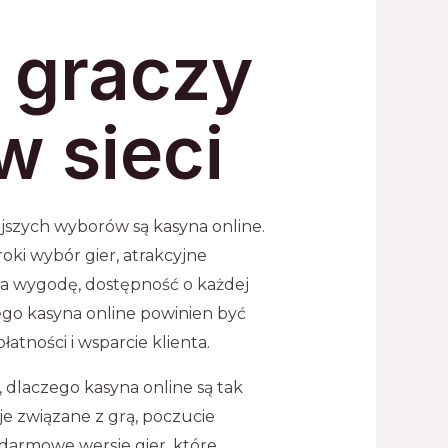
 graczy
w sieci
ejszych wyborów są kasyna online.
roki wybór gier, atrakcyjne
 na wygodę, dostępność o każdej
go kasyna online powinien być
atności i wsparcie klienta.
dlaczego kasyna online są tak
je związane z grą, poczucie
 darmowe wersje gier, które