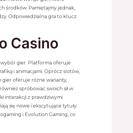
ych środków. Pamiętajmy jednak,
dzy. Odpowiedzialna gra to klucz
o Casino
 wybór gier. Platforma oferuje
iką i animacjami. Oprócz slotów,
h gier oferuje różne warianty,
również spróbować swoich sił w
ki interakcji z prawdziwymi
ają się nowe i ekscytujące tytuły.
rogaming i Evolution Gaming, co