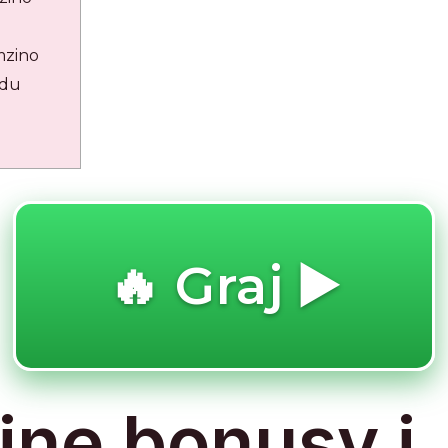
mzino
rdu
🔥 Graj ▶️
jne bonusy i