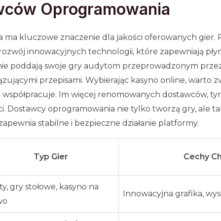
awców Oprogramowania
a kluczowe znaczenie dla jakości oferowanych gier. R
rozwój innowacyjnych technologii, które zapewniają pły
arnie poddają swoje gry audytom przeprowadzonym przez
zującymi przepisami. Wybierając kasyno online, warto zw
współpracuje. Im więcej renomowanych dostawców, tym 
ści. Dostawcy oprogramowania nie tylko tworzą gry, ale ta
apewnia stabilne i bezpieczne działanie platformy.
Typ Gier
Cechy Ch
ty, gry stołowe, kasyno na
Innowacyjna grafika, wys
wo