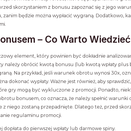
przed skorzystaniem z bonusu zapoznać się z jego warunk
, zanim będzie można wypłacić wygraną. Dodatkowo, kasy
mi.
Bonusem – Co Warto Wiedzieć
owy element, który powinien być dokładnie analizowan
razy należy obrócić kwotą bonusu (lub kwotą wpłaty plu
aną. Na przykład, jeśli warunek obrotu wynosi 30x, ozna
na dokonać wypłaty. Ważne jest również, aby sprawdzić,
óre gry mogą być wykluczone z promocji. Ponadto, ni
brotu bonusem, co oznacza, że należy spełnić warunki 
 z niego zostaną przepadnięte. Dlatego też, przed sko
tanie regulaminu promocji.
ej dopłata do pierwszej wpłaty lub darmowe spiny.