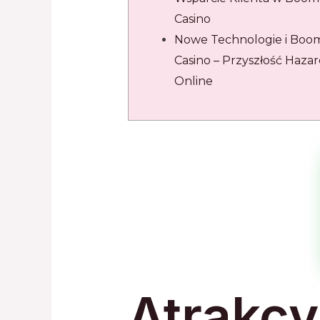
Casino
Nowe Technologie i Boo
Casino – Przyszłość Haza
Online
Atrakcy