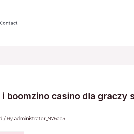
Contact
 i boomzino casino dla graczy 
d
/ By
administrator_976ac3