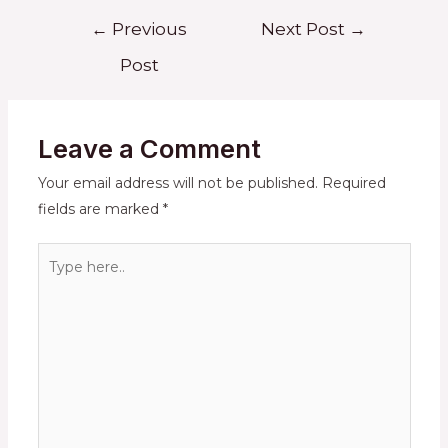
Post
←
Previous
Next Post
→
navigation
Post
Leave a Comment
Your email address will not be published.
Required
fields are marked
*
Type
here..