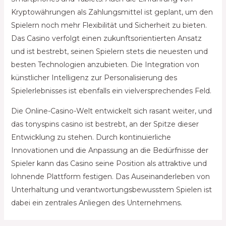
Kryptowährungen als Zahlungsmittel ist geplant, um den
Spielern noch mehr Flexibilität und Sicherheit zu bieten.
Das Casino verfolgt einen zukunftsorientierten Ansatz
und ist bestrebt, seinen Spielern stets die neuesten und
besten Technologien anzubieten. Die Integration von
künstlicher Intelligenz zur Personalisierung des
Spielerlebnisses ist ebenfalls ein vielversprechendes Feld.
Die Online-Casino-Welt entwickelt sich rasant weiter, und
das tonyspins casino ist bestrebt, an der Spitze dieser
Entwicklung zu stehen. Durch kontinuierliche
Innovationen und die Anpassung an die Bedürfnisse der
Spieler kann das Casino seine Position als attraktive und
lohnende Plattform festigen. Das Auseinanderleben von
Unterhaltung und verantwortungsbewusstem Spielen ist
dabei ein zentrales Anliegen des Unternehmens.