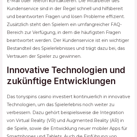
E-Mail oder Telefon kontaktieren. Die Mitarbeiter des
Kundenservice sind in der Regel schnell und hilfsbereit
und beantworten Fragen und lösen Probleme effizient.
Zusätzlich steht den Spielern ein umfangreicher FAQ-
Bereich zur Verfügung, in dem die häufigsten Fragen
beantwortet werden. Der Kundenservice ist ein wichtiger
Bestandteil des Spielerlebnisses und trägt dazu bei, das
Vertrauen der Spieler zu gewinnen.
Innovative Technologien und
zukünftige Entwicklungen
Das tonyspins casino investiert kontinuierlich in innovative
Technologien, um das Spielerlebnis noch weiter zu
verbessern. Dazu gehört beispielsweise die Integration
von Virtual Reality (VR) und Augmented Reality (AR) in
die Spiele, sowie die Entwicklung neuer mobiler Apps für
Smartphones und Tablets. Auch die Einführung von