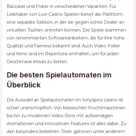
Baccarat und Poker in verschiedenen Varianten. Für
Liebhaber von Live-Casino-Spielen bietet die Plattform
eine separate Sektion, in der sie gegen echte Dealer an
virtuellen Tischen antreten können. Die Spiele stammen
von renommierten Softwareanbietern, die für ihre hohe
Qualität und Fairness bekannt sind. Auch Video Poker
und Keno sind im Repertoire enthalten, um für jeden
Geschmack etwas zu bieten.
Die besten Spielautomaten im
Überblick
Die Auswahl an Spielautomaten im tonyspins casino ist
schier unerschöpflich. Von klassischen Fruchtmaschinen
bis hin zu modernen Video-Slots mit aufwendigen
Animationen und innovativen Features ist alles dabei. Zu
den besonders beliebten Titeln gehören unter anderem