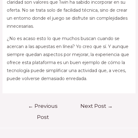
claridad son valores que 1win ha sabido incorporar en su
oferta. No se trata solo de facilidad técnica, sino de crear
un entorno donde el juego se disfrute sin complejidades
innecesarias.
¿No es acaso esto lo que muchos buscan cuando se
acercan a las apuestas en línea? Yo creo que sí. Y aunque
siempre quedan aspectos por mejorar, la experiencia que
ofrece esta plataforma es un buen ejemplo de cómo la
tecnología puede simplificar una actividad que, a veces,
puede volverse demasiado enredada.
Post
←
Previous
Next Post
→
navigation
Post