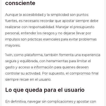
consciente
Aunque la accesibilidad y la simplicidad son puntos
fuertes, es necesario recordar que apostar siempre debe
realizarse con responsabilidad. Manejar el presupuesto
personal, entender los riesgos y no dejarse llevar por
impulsos son prácticas esenciales para evitar problemas
mayores.
1win, como plataforma, también fomenta una experiencia
segura y equilibrada, con herramientas para limitar el
gasto y acceso a información para quienes deseen
controlar su actividad. Por supuesto, el compromiso final
siempre recae en el usuario.
Lo que queda para el usuario
En definitiva, navegar sin complicaciones y apostar con