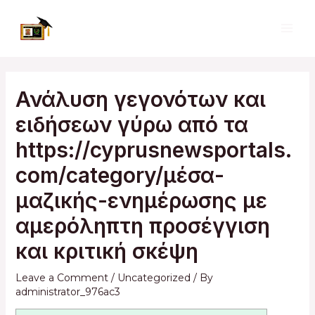
Skip
to
MAI
content
ME
Ανάλυση γεγονότων και
ειδήσεων γύρω από τα
https://cyprusnewsportals.
com/category/μέσα-
μαζικής-ενημέρωσης με
αμερόληπτη προσέγγιση
και κριτική σκέψη
Leave a Comment
/
Uncategorized
/ By
administrator_976ac3