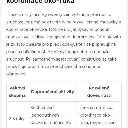
koordinace oko-ruka
Práce s malými dílky sweetyspin vyžaduje přesnost a
zručnost, což má pozitivní vliv na rozvoj jemné motoriky a
koordinace oko-ruka. Děti se učí, jak správně uchopit,
manipulovat s dílky a spojovat je dohromady. Tato aktivita
je zvláště důležitá pro předškoláky, kteří se připravují na
psaní a další činnosti, které vyžadují dobrou manuální
zručnost. Při samotném sestavování konstrukcí se také
procvičuje prostorová představivost a schopnost
plánování.
Věková
Rozvíjené
Doporučené aktivity
skupina
dovednosti
Sestavování
Jemná motorika,
jednoduchých
koordinace oko-
2-3 roky
struktur, třídění dílků
ruka, rozpoznávání