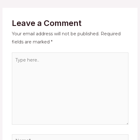
Leave a Comment
Your email address will not be published.
Required
fields are marked
*
Type
here..
Name*