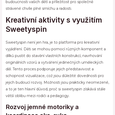
budoucnosti vašich dětí a příležitost pro společně
strávené chvíle plné smíchu a radosti.
Kreativní aktivity s využitím
Sweetyspin
Sweetyspin není jen hra, je to platforma pro kreativní
vyjádření. Děti se mohou pomocí různých komponent a
dílků pustit do stavění vlastních konstrukcí, navrhování
originálních vzorů a vytváření jedinečných uměleckých
děl. Tento proces podporuje jejich představivost a
schopnost vizualizace, což jsou důležité dovednosti pro
jejich budoucí rozvoj. Možnosti jsou prakticky neomezené,
a to je ten hlavní důvod, proč si sweetyspin získává stále
větší oblibu mezi rodiči a pedagogy.
Rozvoj jemné motoriky a