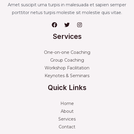
Amet suscipit urna turpis in malesuada et sapien semper
porttitor netus turpis molestie sit molestie quis vitae.
Services
One-on-one Coaching
Group Coaching
Workshop Facilitation
Keynotes & Seminars
Quick Links
Home
About
Services
Contact