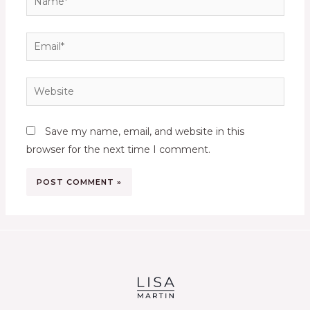
Email*
Website
Save my name, email, and website in this
browser for the next time I comment.