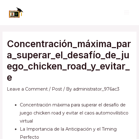
Skip
to
MAI
content
ME
Concentración_máxima_par
a_superar_el_desafío_de_ju
ego_chicken_road_y_evitar_
e
Leave a Comment
/
Post
/ By
administrator_976ac3
Concentración máxima para superar el desafío de
juego chicken road y evitar el caos automovilístico
virtual
La Importancia de la Anticipación y el Timing
Perfecto