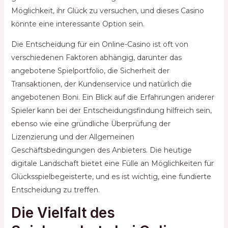
Möglichkeit, ihr Glück zu versuchen, und dieses Casino
könnte eine interessante Option sein.
Die Entscheidung für ein Online-Casino ist oft von
verschiedenen Faktoren abhängig, darunter das
angebotene Spielportfolio, die Sicherheit der
Transaktionen, der Kundenservice und natürlich die
angebotenen Boni. Ein Blick auf die Erfahrungen anderer
Spieler kann bei der Entscheidungsfindung hilfreich sein,
ebenso wie eine gründliche Überprüfung der
Lizenzierung und der Allgemeinen
Geschäftsbedingungen des Anbieters. Die heutige
digitale Landschaft bietet eine Fülle an Möglichkeiten für
Glücksspielbegeisterte, und es ist wichtig, eine fundierte
Entscheidung zu treffen.
Die Vielfalt des