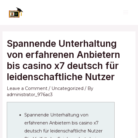
Skip
to
MAI
content
ME
Spannende Unterhaltung
von erfahrenen Anbietern
bis casino x7 deutsch für
leidenschaftliche Nutzer
Leave a Comment
/
Uncategorized
/ By
administrator_976ac3
Spannende Unterhaltung von
erfahrenen Anbietern bis casino x7
deutsch für leidenschaftliche Nutzer