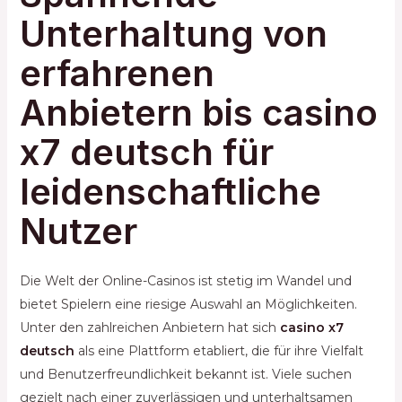
Unterhaltung von
erfahrenen
Anbietern bis casino
x7 deutsch für
leidenschaftliche
Nutzer
Die Welt der Online-Casinos ist stetig im Wandel und
bietet Spielern eine riesige Auswahl an Möglichkeiten.
Unter den zahlreichen Anbietern hat sich
casino x7
deutsch
als eine Plattform etabliert, die für ihre Vielfalt
und Benutzerfreundlichkeit bekannt ist. Viele suchen
gezielt nach einer zuverlässigen und unterhaltsamen