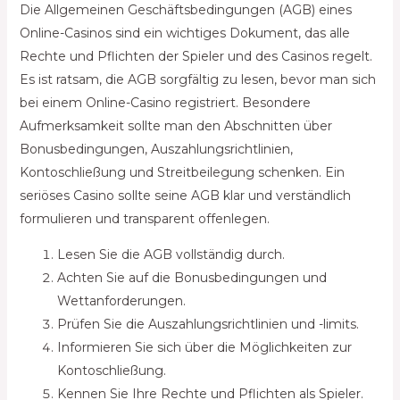
Die Allgemeinen Geschäftsbedingungen (AGB) eines
Online-Casinos sind ein wichtiges Dokument, das alle
Rechte und Pflichten der Spieler und des Casinos regelt.
Es ist ratsam, die AGB sorgfältig zu lesen, bevor man sich
bei einem Online-Casino registriert. Besondere
Aufmerksamkeit sollte man den Abschnitten über
Bonusbedingungen, Auszahlungsrichtlinien,
Kontoschließung und Streitbeilegung schenken. Ein
seriöses Casino sollte seine AGB klar und verständlich
formulieren und transparent offenlegen.
Lesen Sie die AGB vollständig durch.
Achten Sie auf die Bonusbedingungen und
Wettanforderungen.
Prüfen Sie die Auszahlungsrichtlinien und -limits.
Informieren Sie sich über die Möglichkeiten zur
Kontoschließung.
Kennen Sie Ihre Rechte und Pflichten als Spieler.