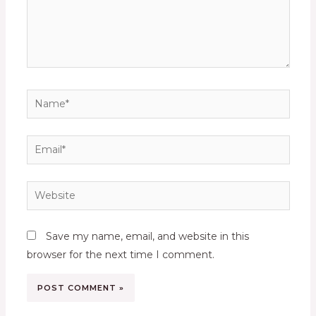
Name*
Email*
Website
Save my name, email, and website in this
browser for the next time I comment.