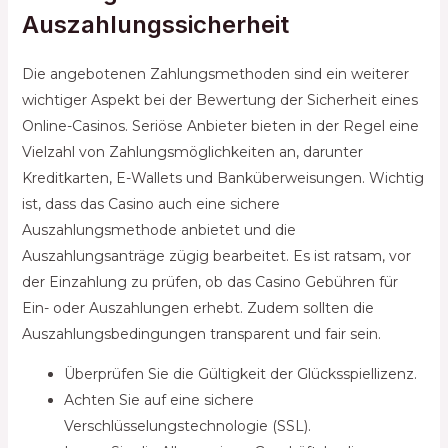
Auszahlungssicherheit
Die angebotenen Zahlungsmethoden sind ein weiterer
wichtiger Aspekt bei der Bewertung der Sicherheit eines
Online-Casinos. Seriöse Anbieter bieten in der Regel eine
Vielzahl von Zahlungsmöglichkeiten an, darunter
Kreditkarten, E-Wallets und Banküberweisungen. Wichtig
ist, dass das Casino auch eine sichere
Auszahlungsmethode anbietet und die
Auszahlungsanträge zügig bearbeitet. Es ist ratsam, vor
der Einzahlung zu prüfen, ob das Casino Gebühren für
Ein- oder Auszahlungen erhebt. Zudem sollten die
Auszahlungsbedingungen transparent und fair sein.
Überprüfen Sie die Gültigkeit der Glücksspiellizenz.
Achten Sie auf eine sichere
Verschlüsselungstechnologie (SSL).