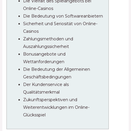
Die Vielfalt des Spielangebots bei
Online-Casinos
Die Bedeutung von Softwareanbietern
Sicherheit und Seriosität von Online-
Casinos
Zahlungsmethoden und
Auszahlungssicherheit
Bonusangebote und
Wettanforderungen
Die Bedeutung der Allgemeinen
Geschäftsbedingungen
Der Kundenservice als
Qualitätsmerkmal
Zukunftsperspektiven und
Weiterentwicklungen im Online-
Glücksspiel