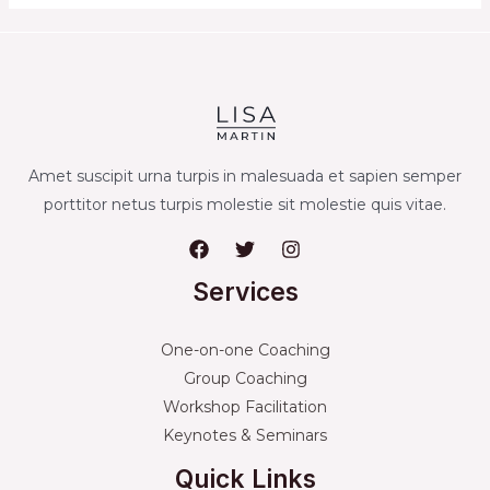
Amet suscipit urna turpis in malesuada et sapien semper
porttitor netus turpis molestie sit molestie quis vitae.
Services
One-on-one Coaching
Group Coaching
Workshop Facilitation
Keynotes & Seminars
Quick Links