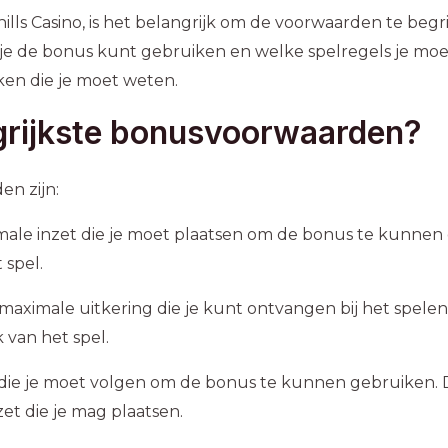
ills Casino, is het belangrijk om de voorwaarden te begri
 de bonus kunt gebruiken en welke spelregels je moet
ken die je moet weten.
ngrijkste bonusvoorwaarden?
n zijn:
nimale inzet die je moet plaatsen om de bonus te kunnen
 spel.
e maximale uitkering die je kunt ontvangen bij het spelen
k van het spel.
ls die je moet volgen om de bonus te kunnen gebruiken. D
et die je mag plaatsen.