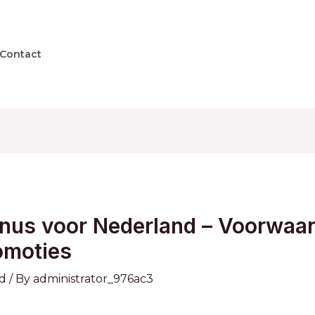
Contact
onus voor Nederland – Voorwaa
omoties
d
/ By
administrator_976ac3