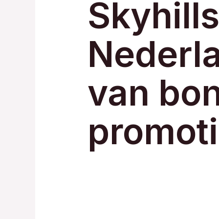
Skyhill
Nederl
van bon
promot