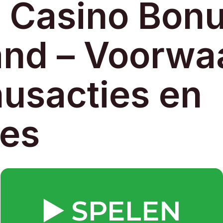
s Casino Bon
and – Voorwa
usacties en
ies
▶️ SPELEN