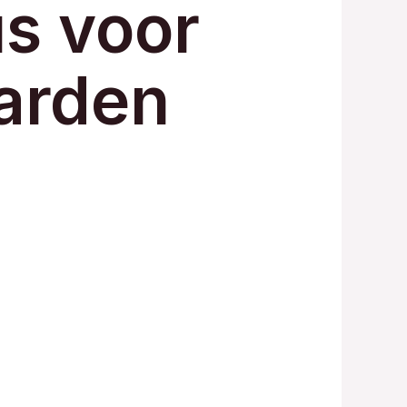
us voor
arden