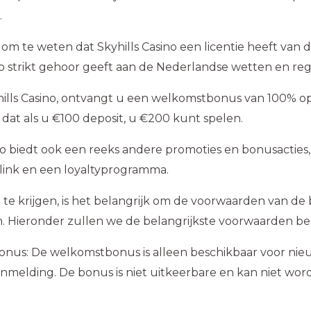
.
 om te weten dat Skyhills Casino een licentie heeft van
no strikt gehoor geeft aan de Nederlandse wetten en reg
ills Casino, ontvangt u een welkomstbonus van 100% op 
at als u €100 deposit, u €200 kunt spelen.
asino biedt ook een reeks andere promoties en bonusactie
ink en een loyaltyprogramma.
te krijgen, is het belangrijk om de voorwaarden van de
en. Hieronder zullen we de belangrijkste voorwaarden b
nus: De welkomstbonus is alleen beschikbaar voor nie
nmelding. De bonus is niet uitkeerbare en kan niet wor