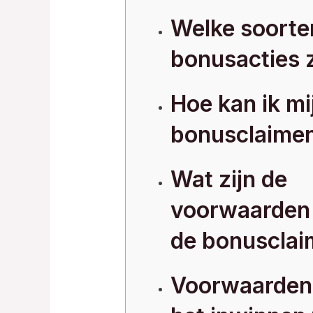
Welke soorte
bonusacties z
Hoe kan ik mi
bonusclaime
Wat zijn de
voorwaarden
de bonuscla
Voorwaarden