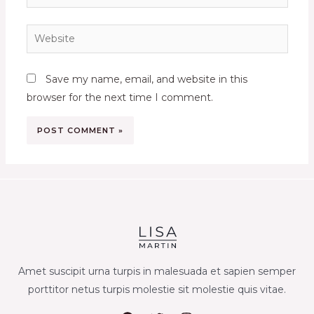
Website
Save my name, email, and website in this
browser for the next time I comment.
Amet suscipit urna turpis in malesuada et sapien semper
porttitor netus turpis molestie sit molestie quis vitae.