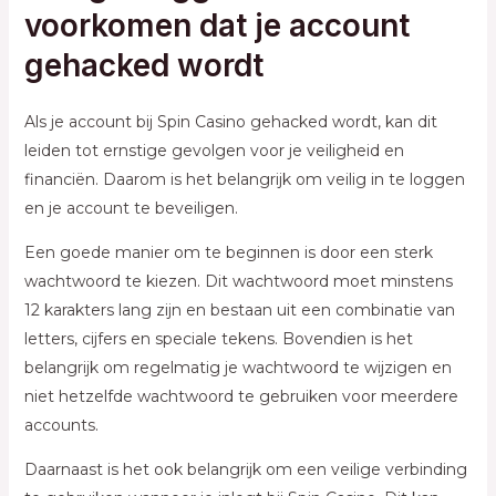
voorkomen dat je account
gehacked wordt
Als je account bij Spin Casino gehacked wordt, kan dit
leiden tot ernstige gevolgen voor je veiligheid en
financiën. Daarom is het belangrijk om veilig in te loggen
en je account te beveiligen.
Een goede manier om te beginnen is door een sterk
wachtwoord te kiezen. Dit wachtwoord moet minstens
12 karakters lang zijn en bestaan uit een combinatie van
letters, cijfers en speciale tekens. Bovendien is het
belangrijk om regelmatig je wachtwoord te wijzigen en
niet hetzelfde wachtwoord te gebruiken voor meerdere
accounts.
Daarnaast is het ook belangrijk om een veilige verbinding