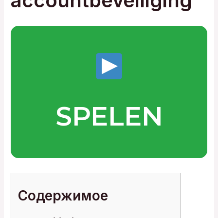
accountbeveiliging
SPELEN
Содержимое