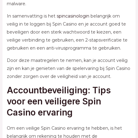
malware.
In samenvatting is het
spincasinologin
belangrijk om
veilig in te loggen bij Spin Casino en je account goed te
beveiligen door een sterk wachtwoord te kiezen, een
veilige verbinding te gebruiken, een 2-stapsverificatie te
gebruiken en een anti-virusprogramma te gebruiken.
Door deze maatregelen te nemen, kan je account veilig
zijn en kan je genieten van de spelervaring bij Spin Casino
zonder zorgen over de veiligheid van je account.
Accountbeveiliging: Tips
voor een veiligere Spin
Casino ervaring
Om een veilige Spin Casino ervaring te hebben, is het
belangrijk om rekening te houden met de