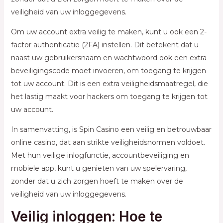
veiligheid van uw inloggegevens.
Om uw account extra veilig te maken, kunt u ook een 2-
factor authenticatie (2FA) instellen. Dit betekent dat u
naast uw gebruikersnaam en wachtwoord ook een extra
beveiligingscode moet invoeren, om toegang te krijgen
tot uw account. Dit is een extra veiligheidsmaatregel, die
het lastig maakt voor hackers om toegang te krijgen tot
uw account.
In samenvatting, is Spin Casino een veilig en betrouwbaar
online casino, dat aan strikte veiligheidsnormen voldoet.
Met hun veilige inlogfunctie, accountbeveiliging en
mobiele app, kunt u genieten van uw spelervaring,
zonder dat u zich zorgen hoeft te maken over de
veiligheid van uw inloggegevens.
Veilig inloggen: Hoe te