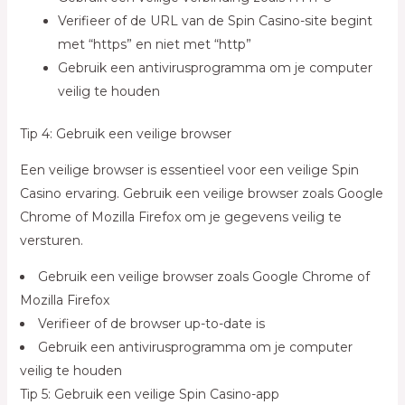
Verifieer of de URL van de Spin Casino-site begint
met “https” en niet met “http”
Gebruik een antivirusprogramma om je computer
veilig te houden
Tip 4: Gebruik een veilige browser
Een veilige browser is essentieel voor een veilige Spin
Casino ervaring. Gebruik een veilige browser zoals Google
Chrome of Mozilla Firefox om je gegevens veilig te
versturen.
Gebruik een veilige browser zoals Google Chrome of
Mozilla Firefox
Verifieer of de browser up-to-date is
Gebruik een antivirusprogramma om je computer
veilig te houden
Tip 5: Gebruik een veilige Spin Casino-app