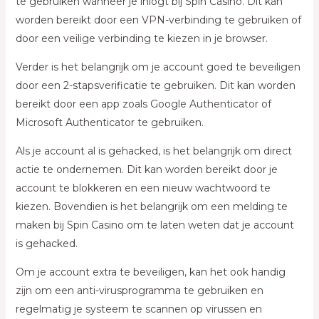
te gebruiken wanneer je inlogt bij Spin Casino. Dit kan
worden bereikt door een VPN-verbinding te gebruiken of
door een veilige verbinding te kiezen in je browser.
Verder is het belangrijk om je account goed te beveiligen
door een 2-stapsverificatie te gebruiken. Dit kan worden
bereikt door een app zoals Google Authenticator of
Microsoft Authenticator te gebruiken.
Als je account al is gehacked, is het belangrijk om direct
actie te ondernemen. Dit kan worden bereikt door je
account te blokkeren en een nieuw wachtwoord te
kiezen. Bovendien is het belangrijk om een melding te
maken bij Spin Casino om te laten weten dat je account
is gehacked.
Om je account extra te beveiligen, kan het ook handig
zijn om een anti-virusprogramma te gebruiken en
regelmatig je systeem te scannen op virussen en