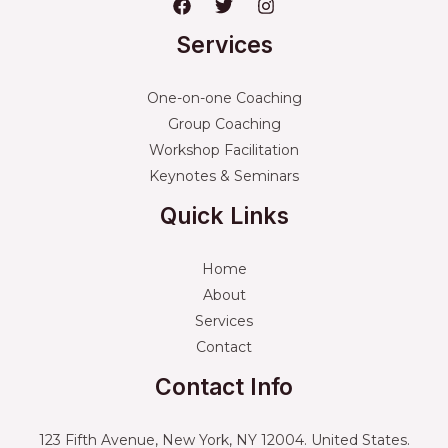
Services
One-on-one Coaching
Group Coaching
Workshop Facilitation
Keynotes & Seminars
Quick Links
Home
About
Services
Contact
Contact Info
123 Fifth Avenue, New York, NY 12004. United States.