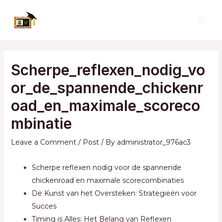
Skip
to
MAI
content
ME
Scherpe_reflexen_nodig_vo
or_de_spannende_chickenr
oad_en_maximale_scoreco
mbinatie
Leave a Comment
/
Post
/ By
administrator_976ac3
Scherpe reflexen nodig voor de spannende
chickenroad en maximale scorecombinaties
De Kunst van het Oversteken: Strategieën voor
Succes
Timing is Alles: Het Belang van Reflexen