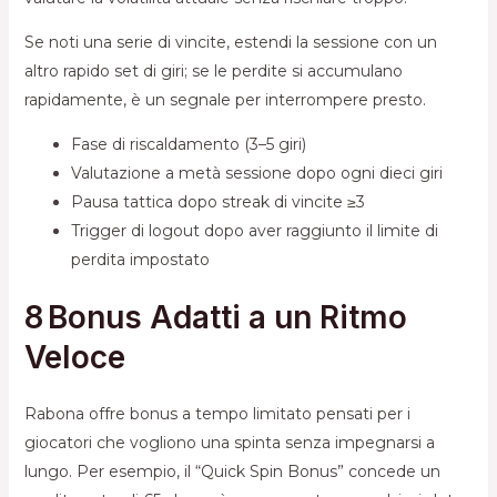
Se noti una serie di vincite, estendi la sessione con un
altro rapido set di giri; se le perdite si accumulano
rapidamente, è un segnale per interrompere presto.
Fase di riscaldamento (3–5 giri)
Valutazione a metà sessione dopo ogni dieci giri
Pausa tattica dopo streak di vincite ≥3
Trigger di logout dopo aver raggiunto il limite di
perdita impostato
8 Bonus Adatti a un Ritmo
Veloce
Rabona offre bonus a tempo limitato pensati per i
giocatori che vogliono una spinta senza impegnarsi a
lungo. Per esempio, il “Quick Spin Bonus” concede un