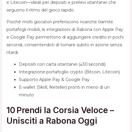
e Litecoin—ideali per depositi e prelievi istantanei che
seguono il ritmo del gioco rapido.
Poiché molti giocatori preferiscono ricariche tramite
portafogli mobili, le integrazioni di Rabona con Apple Pay
e Google Pay permettono di aggiungere credito in pochi
secondi, consentendoti di tornare subito in azione senza
ritardi.
Depositi con carta istantanei (≤30 secondi)
Integrazione portafoglio crypto (Bitcoin, Litecoin)
Supporto Apple Pay & Google Pay
E‑wallet (Skrill, Neteller) pronti in meno di un
minuto
10 Prendi la Corsia Veloce –
Unisciti a Rabona Oggi