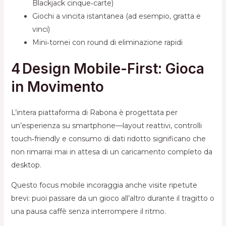
Blackjack cinque‑carte)
Giochi a vincita istantanea (ad esempio, gratta e
vinci)
Mini‑tornei con round di eliminazione rapidi
4 Design Mobile-First: Gioca
in Movimento
L’intera piattaforma di Rabona è progettata per
un’esperienza su smartphone—layout reattivi, controlli
touch‑friendly e consumo di dati ridotto significano che
non rimarrai mai in attesa di un caricamento completo da
desktop.
Questo focus mobile incoraggia anche visite ripetute
brevi: puoi passare da un gioco all’altro durante il tragitto o
una pausa caffè senza interrompere il ritmo.