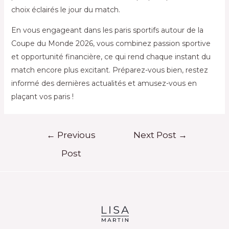
choix éclairés le jour du match.
En vous engageant dans les paris sportifs autour de la
Coupe du Monde 2026, vous combinez passion sportive
et opportunité financière, ce qui rend chaque instant du
match encore plus excitant. Préparez-vous bien, restez
informé des dernières actualités et amusez-vous en
plaçant vos paris !
Post
←
Previous
Next Post
→
navigation
Post