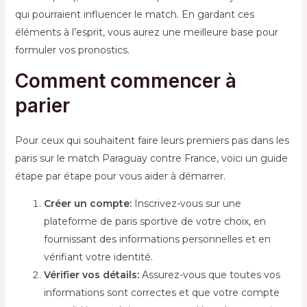
qui pourraient influencer le match. En gardant ces
éléments à l’esprit, vous aurez une meilleure base pour
formuler vos pronostics.
Comment commencer à
parier
Pour ceux qui souhaitent faire leurs premiers pas dans les
paris sur le match Paraguay contre France, voici un guide
étape par étape pour vous aider à démarrer.
Créer un compte:
Inscrivez-vous sur une
plateforme de paris sportive de votre choix, en
fournissant des informations personnelles et en
vérifiant votre identité.
Vérifier vos détails:
Assurez-vous que toutes vos
informations sont correctes et que votre compte