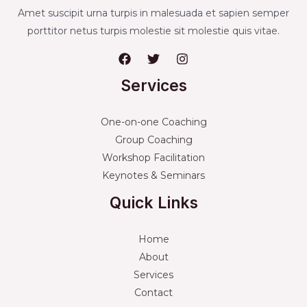
Amet suscipit urna turpis in malesuada et sapien semper
porttitor netus turpis molestie sit molestie quis vitae.
Services
One-on-one Coaching
Group Coaching
Workshop Facilitation
Keynotes & Seminars
Quick Links
Home
About
Services
Contact