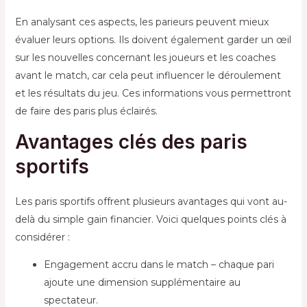
En analysant ces aspects, les parieurs peuvent mieux
évaluer leurs options. Ils doivent également garder un œil
sur les nouvelles concernant les joueurs et les coaches
avant le match, car cela peut influencer le déroulement
et les résultats du jeu. Ces informations vous permettront
de faire des paris plus éclairés.
Avantages clés des paris
sportifs
Les paris sportifs offrent plusieurs avantages qui vont au-
delà du simple gain financier. Voici quelques points clés à
considérer :
Engagement accru dans le match – chaque pari
ajoute une dimension supplémentaire au
spectateur.