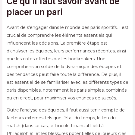
Ce qu’il faut savoir avant de
placer un pari
Avant de s’engager dans le monde des paris sportifs, il est
crucial de comprendre les éléments essentiels qui
influencent les décisions. La première étape est
d’analyser les équipes, leurs performances récentes, ainsi
que les cotes offertes par les bookmakers. Une
compréhension solide de la dynamique des équipes et
des tendances peut faire toute la différence. De plus, il
est essentiel de se familiariser avec les différents types de
paris disponibles, notamment les paris simples, combinés
ou en direct, pour maximiser vos chances de succès.
Outre l’analyse des équipes, il faut aussi tenir compte de
facteurs externes tels que l’état du temps, le lieu du
match (dans ce cas, le Lincoln Financial Field à
Philadelphie), et les blessures potentielles de joueurs clés