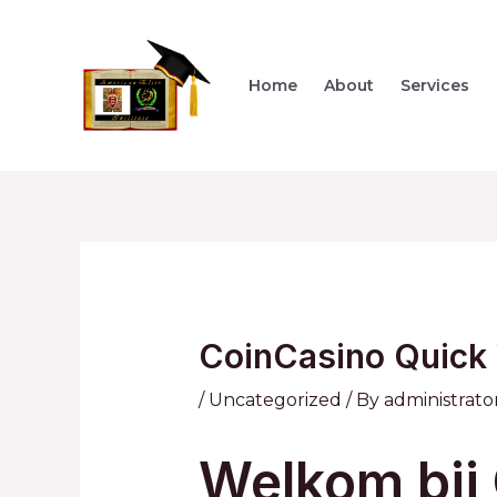
Skip
to
content
Home
About
Services
CoinCasino Quick 
/
Uncategorized
/ By
administrat
Welkom bij