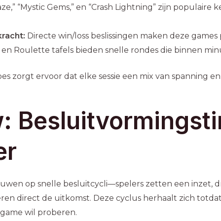
e,” “Mystic Gems,” en “Crash Lightning” zijn populaire k
racht:
Directe win/loss beslissingen maken deze games p
en Roulette tafels bieden snelle rondes die binnen min
s zorgt ervoor dat elke sessie een mix van spanning en
: Besluitvormingst
er
trouwen op snelle besluitcycli—spelers zetten een inzet, 
en direct de uitkomst. Deze cyclus herhaalt zich totdat
e game wil proberen.