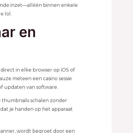
lgende inzet—alléén binnen enkele
 lol.
aar en
 direct in elke browser op iOS of
epauze meteen een casino sessie
 of updaten van software.
e thumbnails schalen zonder
 dat je handen op het apparaat
tiebanner, wordt begroet door een