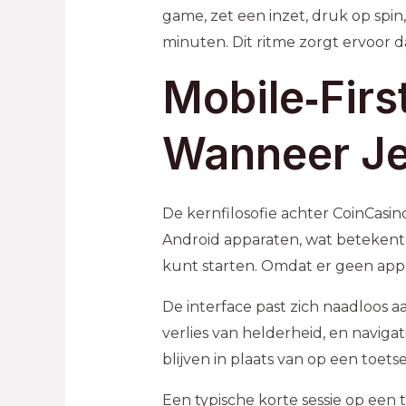
game, zet een inzet, druk op spin
minuten. Dit ritme zorgt ervoor d
Mobile‑Firs
Wanneer Je
De kernfilosofie achter CoinCasino’
Android apparaten, wat betekent d
kunt starten. Omdat er geen app st
De interface past zich naadloos
verlies van helderheid, en navig
blijven in plaats van op een toets
Een typische korte sessie op een t