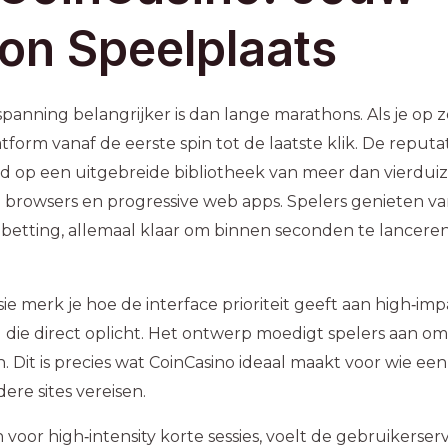
on Speelplaats
spanning belangrijker is dan lange marathons. Als je op 
latform vanaf de eerste spin tot de laatste klik. De reput
p een uitgebreide bibliotheek van meer dan vierduize
 browsers en progressive web apps. Spelers genieten van
ts betting, allemaal klaar om binnen seconden te lancer
sie merk je hoe de interface prioriteit geeft aan high‑
fel die direct oplicht. Het ontwerp moedigt spelers aan o
. Dit is precies wat CoinCasino ideaal maakt voor wie een
re sites vereisen.
oor high‑intensity korte sessies, voelt de gebruikerserva