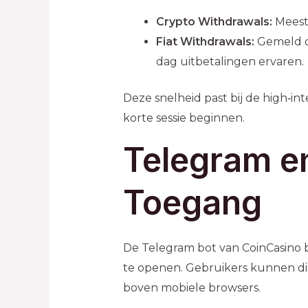
Crypto Withdrawals:
Meesta
Fiat Withdrawals:
Gemeld o
dag uitbetalingen ervaren.
Deze snelheid past bij de high‑int
korte sessie beginnen.
Telegram e
Toegang
De Telegram bot van CoinCasino 
te openen. Gebruikers kunnen di
boven mobiele browsers.